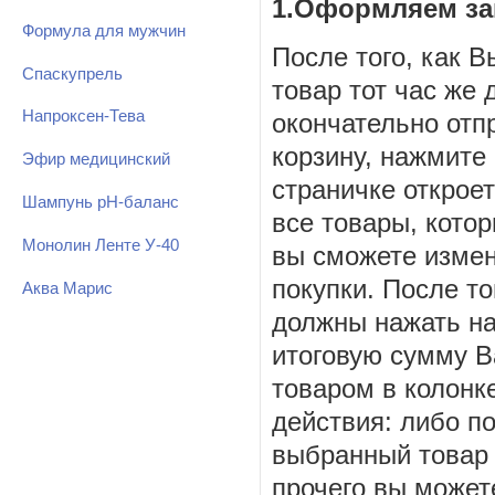
1.Оформляем за
Формула для мужчин
После того, как В
Спаскупрель
товар тот час же 
Напроксен-Тева
окончательно отп
корзину, нажмите 
Эфир медицинский
страничке откроет
Шампунь рН-баланс
все товары, кото
Монолин Ленте У-40
вы сможете измен
покупки. После то
Аква Марис
должны нажать на
итоговую сумму В
товаром в колонк
действия: либо по
выбранный товар 
прочего вы может