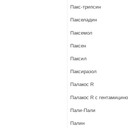
Пакс-трипсин
Пакселадин
Паксемол
Паксен
Паксил
Паксиразол
Палакос R
Палакос R с гентамицин
Пали-Пали
Палин