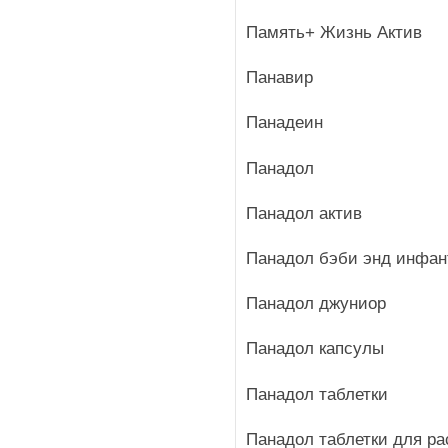
Память+ Жизнь Актив
Панавир
Панадеин
Панадол
Панадол актив
Панадол бэби энд инфан
Панадол джуниор
Панадол капсулы
Панадол таблетки
Панадол таблетки для ра