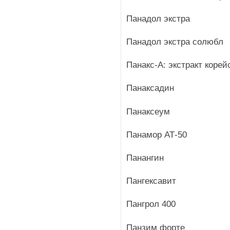
Панадол экстра
Панадол экстра солюбл
Панакс-А: экстракт корей
Панаксадин
Панаксеум
Панамор АТ-50
Панангин
Пангексавит
Пангрол 400
Панзим форте