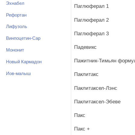
Эхнабел
Паглюферал 1
Рефортан
Паглюферал 2
Лифузоль
Паглюферал 3
Винпоцетин-Сар
Падевикс
Мононит
Пажитник-Тимьян форму
Новый Кармадон
Иов-малыш
Паклитакс
Паклитаксел-Лэнс
Паклитаксел-Эбеве
Пакс
Пакс +