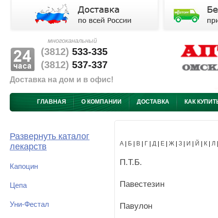
многоканальный
(3812)
533-335
(3812)
537-337
Доставка на дом и в офис!
ГЛАВНАЯ
О КОМПАНИИ
ДОСТАВКА
КАК КУПИТ
Развернуть каталог
А
|
Б
|
В
|
Г
|
Д
|
Е
|
Ж
|
З
|
И
|
Й
|
К
|
Л
лекарств
П.Т.Б.
Капоцин
Павестезин
Цепа
Уни-Фестал
Павулон