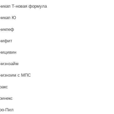
икап Т-новая формула
никап Ю
никпеф
нифит
ницивин
ниэнзайм
ниэнзим с МПС
ракс
инекс
ро-Пил