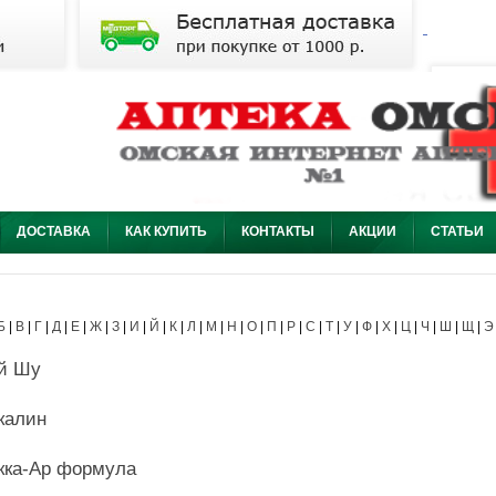
ДОСТАВКА
КАК КУПИТЬ
КОНТАКТЫ
АКЦИИ
СТАТЬИ
Б
|
В
|
Г
|
Д
|
Е
|
Ж
|
З
|
И
|
Й
|
К
|
Л
|
М
|
Н
|
О
|
П
|
Р
|
С
|
Т
|
У
|
Ф
|
Х
|
Ц
|
Ч
|
Ш
|
Щ
|
Э
й Шу
калин
ка-Ар формула