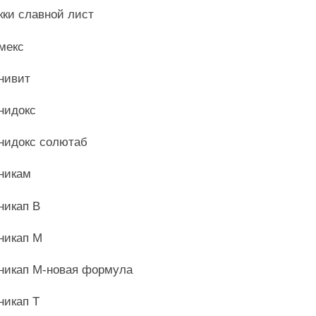
ки славной лист
мекс
нивит
нидокс
идокс солютаб
никам
икап В
икап М
икап М-новая формула
икап Т