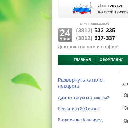
многоканальный
(3812)
533-335
(3812)
537-337
Доставка на дом и в офис!
ГЛАВНАЯ
О КОМПАНИИ
Развернуть каталог
А
|
лекарств
Ю
Диагностикум коклюшный
Ю
Берлитион 300 ораль
Ванкомицин Квалимед
Юк