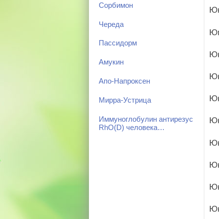
Сорбимон
Юк
Череда
Ю
Пассидорм
Ю
Амукин
Ю
Апо-Напроксен
Юн
Мирра-Устрица
Иммуноглобулин антирезус
Ю
RhO(D) человека…
Юн
Юн
Юн
Юн