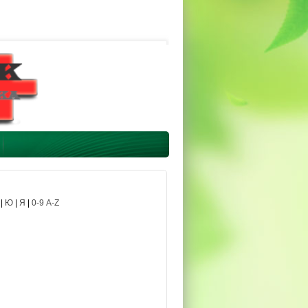
|
Ю
|
Я
|
0-9 A-Z