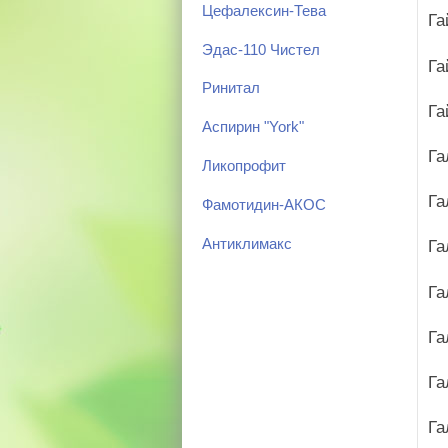
Цефалексин-Тева
Га
Эдас-110 Чистел
Га
Ринитал
Га
Аспирин "York"
Га
Ликопрофит
Га
Фамотидин-АКОС
Антиклимакс
Га
Га
Га
Га
Га