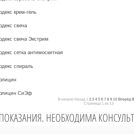
рдекс крем-гель
рдекс свеча
рдекс свеча Экстрим
рдекс сетка антимоскитная
рдекс спираль
рлицин
рлицин СиЭф
В начало
Назад
1
2
3
4
5
6
7
8
9
10
Вперёд
В
Страница 1 из 13