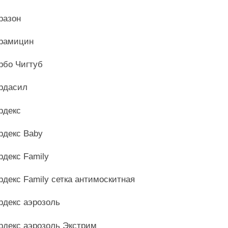
разон
рамицин
рбо Чигтуб
рдасил
рдекс
рдекс Baby
рдекс Family
рдекс Family сетка антимоскитная
рдекс аэрозоль
рдекс аэрозоль Экстрим