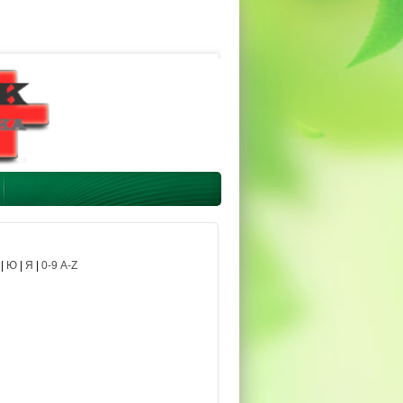
|
Ю
|
Я
|
0-9 A-Z