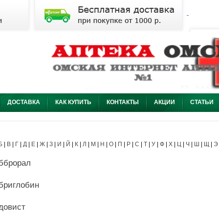
ДОСТАВКА
КАК КУПИТЬ
КОНТАКТЫ
АКЦИИ
СТАТЬИ
Б
|
В
|
Г
|
Д
|
Е
|
Ж
|
З
|
И
|
Й
|
К
|
Л
|
М
|
Н
|
О
|
П
|
Р
|
С
|
Т
|
У
|
Ф
|
Х
|
Ц
|
Ч
|
Ш
|
Щ
|
Э
бброрал
бриглобин
довист