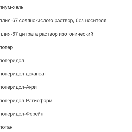
лиум-хель
ллия-67 солянокислого раствор, без носителя
ллия-67 цитрата раствор изотонический
лопер
лоперидол
лоперидол деканоат
лоперидол-Акри
лоперидол-Ратиофарм
лоперидол-Ферейн
лотан