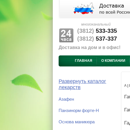
многоканальный
(3812)
533-335
(3812)
537-337
Доставка на дом и в офис!
ГЛАВНАЯ
О КОМПАНИИ
Развернуть каталог
А
|
лекарств
Га
Азафен
Га
Панзинорм форте-Н
Основа маникюра
Га