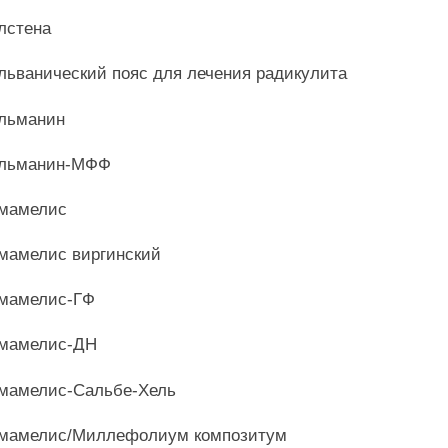
лстена
льванический пояс для лечения радикулита
льманин
альманин-МФФ
мамелис
мамелис виргинский
мамелис-ГФ
мамелис-ДН
мамелис-Сальбе-Хель
мамелис/Миллефолиум композитум