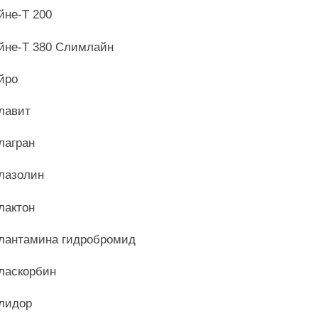
йне-Т 200
йне-Т 380 Слимлайн
йро
лавит
лагран
лазолин
лактон
лантамина гидробромид
ласкорбин
лидор