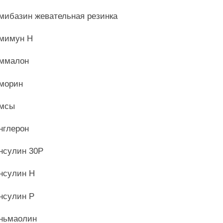
мибазин жевательная резинка
мимун Н
ммалон
морин
мсы
нглерон
нсулин 30Р
нсулин Н
нсулин Р
ньмаолин