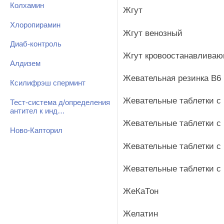
Колхамин
Жгут
Хлоропирамин
Жгут венозный
Диаб-контроль
Жгут кровоостанавлива
Алдизем
Жевательная резинка В6
Ксилифрэш сперминт
Жевательные таблетки с
Тест-система д/определения
антител к инд…
Жевательные таблетки с
Ново-Капторил
Жевательные таблетки с
Жевательные таблетки с
ЖеКаТон
Желатин