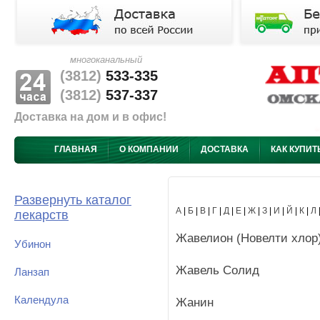
многоканальный
(3812)
533-335
(3812)
537-337
Доставка на дом и в офис!
ГЛАВНАЯ
О КОМПАНИИ
ДОСТАВКА
КАК КУПИТ
Развернуть каталог
А
|
Б
|
В
|
Г
|
Д
|
Е
|
Ж
|
З
|
И
|
Й
|
К
|
Л
лекарств
Жавелион (Новелти хлор
Убинон
Жавель Солид
Ланзап
Календула
Жанин