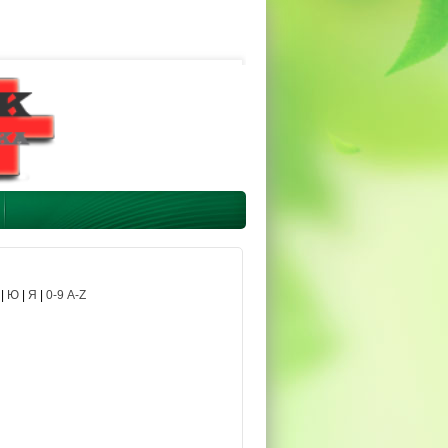
|
Ю
|
Я
|
0-9 A-Z