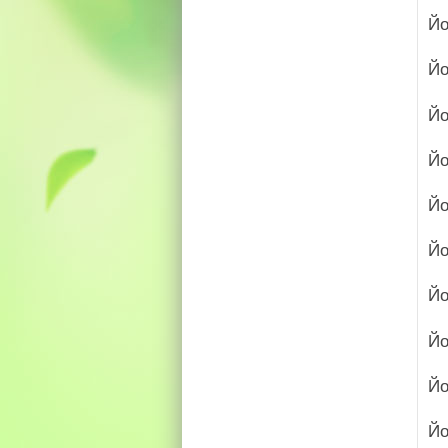
Йо
Йо
Йо
Й
Йо
Йо
Йо
Йо
Йо
Йо