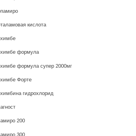
памиро
таламовая кислота
охимбе
химбе формула
химбе формула супер 2000мг
химбе Форте
химбина гидрохлорид
агност
амиро 200
амиро 300