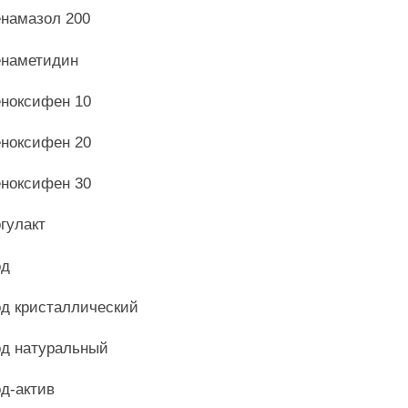
намазол 200
наметидин
ноксифен 10
ноксифен 20
ноксифен 30
гулакт
од
д кристаллический
д натуральный
д-актив