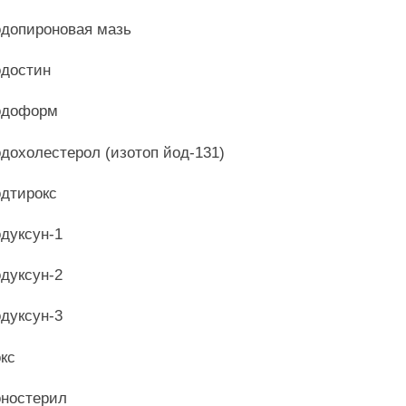
допироновая мазь
достин
одоформ
дохолестерол (изотоп йод-131)
дтирокс
дуксун-1
дуксун-2
дуксун-3
кс
ностерил