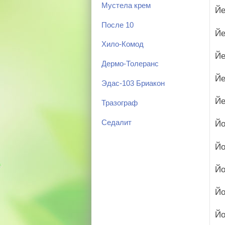
Мустела крем
Йе
После 10
Йе
Хило-Комод
Йе
Дермо-Толеранс
Йе
Эдас-103 Бриакон
Йе
Тразограф
Седалит
Йо
Й
Йо
Йо
Йо