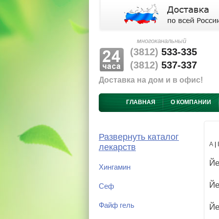
многоканальный
(3812)
533-335
(3812)
537-337
Доставка на дом и в офис!
ГЛАВНАЯ
О КОМПАНИИ
Развернуть каталог
А
|
лекарств
Йе
Хингамин
Йе
Сеф
Файф гель
Йе