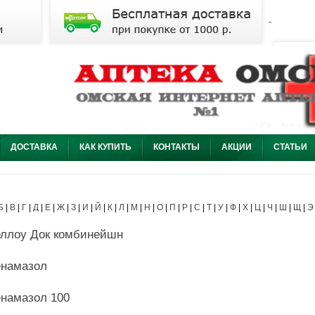
ДОСТАВКА
КАК КУПИТЬ
КОНТАКТЫ
АКЦИИ
СТАТЬИ
Б
|
В
|
Г
|
Д
|
Е
|
Ж
|
З
|
И
|
Й
|
К
|
Л
|
М
|
Н
|
О
|
П
|
Р
|
С
|
Т
|
У
|
Ф
|
Х
|
Ц
|
Ч
|
Ш
|
Щ
|
Э
ллоу Док комбинейшн
намазол
намазол 100