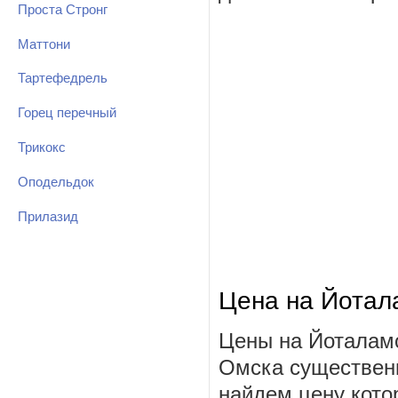
Проста Стронг
Маттони
Тартефедрель
Горец перечный
Трикокс
Оподельдок
Прилазид
Цена на Йотал
Цены на Йоталамо
Омска существенн
найдем цену котор