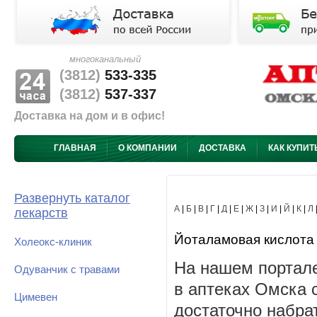
многоканальный
(3812)
533-335
(3812)
537-337
Доставка на дом и в офис!
ГЛАВНАЯ
О КОМПАНИИ
ДОСТАВКА
КАК КУПИТ
Развернуть каталог
А
|
Б
|
В
|
Г
|
Д
|
Е
|
Ж
|
З
|
И
|
Й
|
К
|
Л
лекарств
Йоталамовая кислота -
Холеокс-клиник
На нашем портале
Одуванчик с травами
в аптеках Омска 
Цимевен
достаточно набра