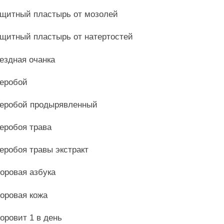
щитный пластырь от мозолей
щитный пластырь от натертостей
ездная очанка
еробой
еробой продырявленный
еробоя трава
еробоя травы экстракт
оровая азбука
оровая кожа
оровит 1 в день