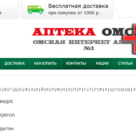
ДОСТАВКА
КАК КУПИТЬ
КОНТАКТЫ
АКЦИИ
СТАТЬИ
Б
|
В
|
Г
|
Д
|
Е
|
Ж
|
З
|
И
|
Й
|
К
|
Л
|
М
|
Н
|
О
|
П
|
Р
|
С
|
Т
|
У
|
Ф
|
Х
|
Ц
|
Ч
|
Ш
|
Щ
|
Э
ведос
гретол
дитен