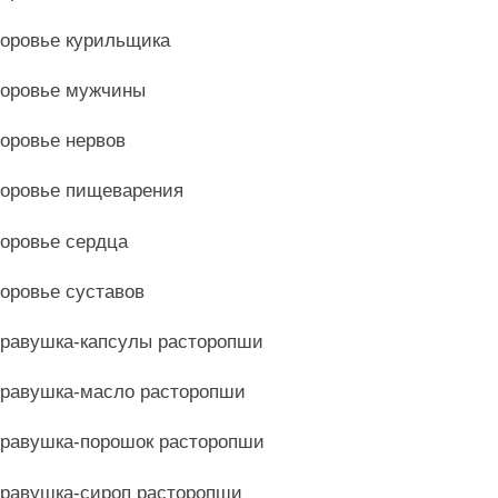
оровье курильщика
оровье мужчины
оровье нервов
оровье пищеварения
оровье сердца
оровье суставов
равушка-капсулы расторопши
равушка-масло расторопши
равушка-порошок расторопши
равушка-сироп расторопши