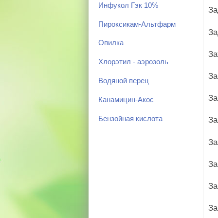
Инфукол Гэк 10%
За
Пироксикам-Альтфарм
За
Опилка
За
Хлорэтил - аэрозоль
За
Водяной перец
За
Канамицин-Акос
Бензойная кислота
За
За
За
За
За