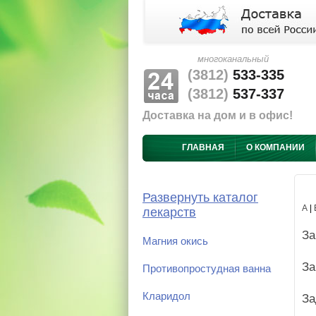
многоканальный
(3812)
533-335
(3812)
537-337
Доставка на дом и в офис!
ГЛАВНАЯ
О КОМПАНИИ
Развернуть каталог
А
|
лекарств
За
Магния окись
За
Противопростудная ванна
Кларидол
За