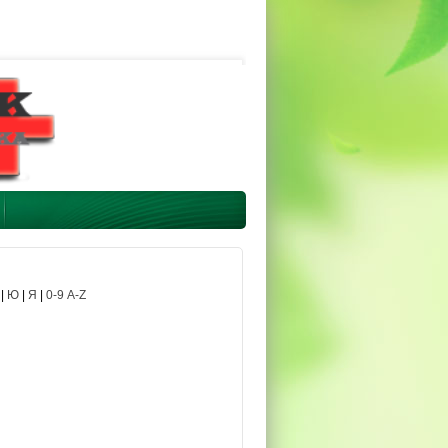
|
Ю
|
Я
|
0-9 A-Z