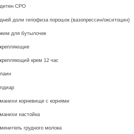
дитен СРО
дней доли гипофиза порошок (вазопрессин/окситоцин)
жим для бутылочек
крепляющие
крепляющий крем 12 час
лаин
лдиар
манихи корневище с корнями
манихи настойка
менитель грудного молока