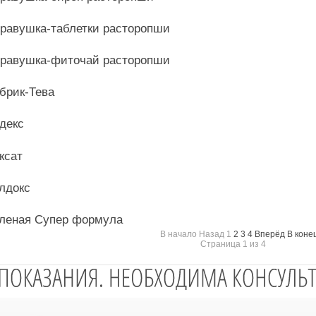
равушка-таблетки расторопши
равушка-фиточай расторопши
брик-Тева
декс
ксат
лдокс
леная Супер формула
В начало
Назад
1
2
3
4
Вперёд
В коне
Страница 1 из 4