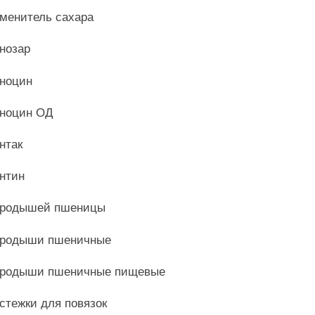
менитель сахара
нозар
ноцин
ноцин ОД
нтак
нтин
родышей пшеницы
родыши пшеничные
родыши пшеничные пищевые
стежки для повязок