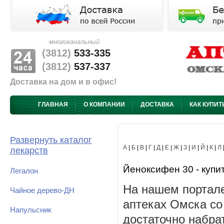
многоканальный
(3812)
533-335
(3812)
537-337
Доставка на дом и в офис!
ГЛАВНАЯ
О КОМПАНИИ
ДОСТАВКА
КАК КУПИТ
Развернуть каталог
А
|
Б
|
В
|
Г
|
Д
|
Е
|
Ж
|
З
|
И
|
Й
|
К
|
Л
лекарств
Йеноксифен 30 - купит
Легалон
На нашем портале
Чайное дерево-ДН
аптеках Омска со
Напульсник
достаточно набра