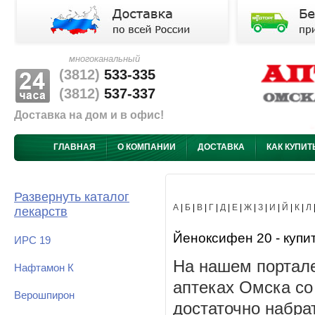
многоканальный
(3812)
533-335
(3812)
537-337
Доставка на дом и в офис!
ГЛАВНАЯ
О КОМПАНИИ
ДОСТАВКА
КАК КУПИТ
Развернуть каталог
А
|
Б
|
В
|
Г
|
Д
|
Е
|
Ж
|
З
|
И
|
Й
|
К
|
Л
лекарств
Йеноксифен 20 - купит
ИРС 19
На нашем портале
Нафтамон К
аптеках Омска со
Верошпирон
достаточно набра