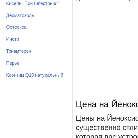
Кисель "При гипертонии"
Дерматозоль
Остеокеа
Инсти
Триамтерен
Перье
Коэнзим Q10 натуральный
Цена на Йенок
Цены на Йеноксиф
существенно отли
которая вас устро