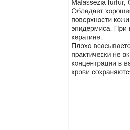
Malassezia furfur,
Обладает хороше
поверхности кожи
эпидермиса. При 
кератине.
Плохо всасываетс
практически не о
концентрации в в
крови сохраняются