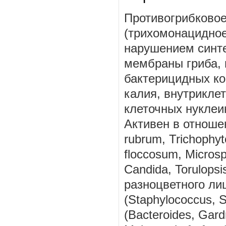
Противогрибковое
(трихомонацидное
нарушением синте
мембраны гриба, 
бактерицидных ко
калия, внутрикле
клеточных нуклеи
Активен в отноше
rubrum, Trichophy
floccosum, Micros
Candida, Torulopsi
разноцветного ли
(Staphylococcus, 
(Bacteroides, Gardn