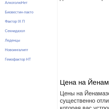
АлкоголюНет
Биовестин-лакто
Фактор IX П
Секнидазол
Леденцы
Новоингалипт
Гемофактор НТ
Цена на Йенам
Цены на Йенамазо
существенно отли
которая вас устро