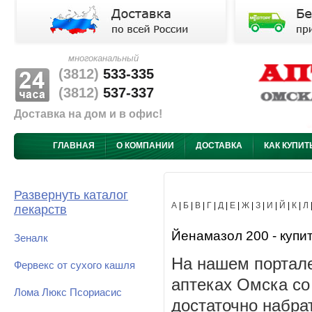
многоканальный
(3812)
533-335
(3812)
537-337
Доставка на дом и в офис!
ГЛАВНАЯ
О КОМПАНИИ
ДОСТАВКА
КАК КУПИТ
Развернуть каталог
А
|
Б
|
В
|
Г
|
Д
|
Е
|
Ж
|
З
|
И
|
Й
|
К
|
Л
лекарств
Йенамазол 200 - купит
Зеналк
На нашем портале
Фервекс от сухого кашля
аптеках Омска со
Лома Люкс Псориасис
достаточно набра