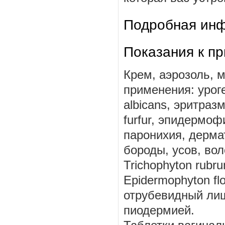
Подробная инф
Показания к п
Крем, аэрозоль, м
применения: урог
albicans, эритраз
furfur, эпидермо
паронихия, дерма
бороды, усов, во
Trichophyton rubr
Epidermophyton fl
отрубевидный лиш
пиодермией.