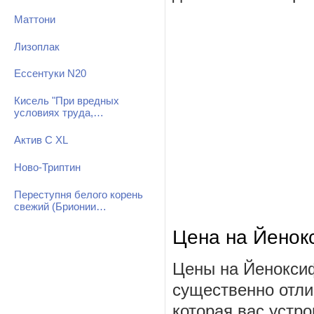
Маттони
Лизоплак
Ессентуки N20
Кисель "При вредных
условиях труда,…
Актив С XL
Ново-Триптин
Переступня белого корень
свежий (Брионии…
Цена на Йенок
Цены на Йеноксиф
существенно отли
которая вас устро