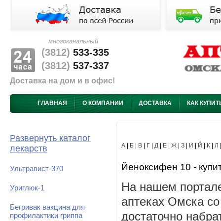
многоканальный
(3812)
533-335
(3812)
537-337
Доставка на дом и в офис!
ГЛАВНАЯ
О КОМПАНИИ
ДОСТАВКА
КАК КУПИТ
Развернуть каталог
А
|
Б
|
В
|
Г
|
Д
|
Е
|
Ж
|
З
|
И
|
Й
|
К
|
Л
лекарств
Йеноксифен 10 - купит
Ультравист-370
На нашем портале
Уриглюк-1
аптеках Омска со
Бегривак вакцина для
достаточно набра
профилактики гриппа