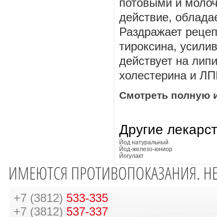
потовыми и моло
действие, облад
Раздражает рецеп
тироксина, усили
действует на лип
холестерина и ЛП
Смотреть полную 
Другие лекарс
Йод натуральный
Йод-железо-юниор
Йогулакт
+7 (3812)
533-335
+7 (3812)
537-337