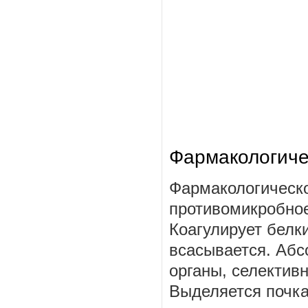
Фармакологиче
Фармакологическо
противомикробное
Коагулирует белк
всасывается. Абс
органы, селектив
Выделяется почка