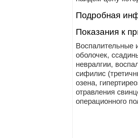
Подробная инф
Показания к п
Воспалительные и
оболочек, ссадин
невралгии, воспа
сифилис (третичн
озена, гипертирео
отравления свинц
операционного пол