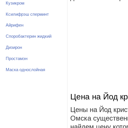
Кузикром
Ксилифрэш сперминт
Айрифен
Споробактерин жидкий
Дизирон
Простамэн
Маска однослойная
Цена на Йод к
Цены на Йод крис
Омска существенн
найдем цену котор