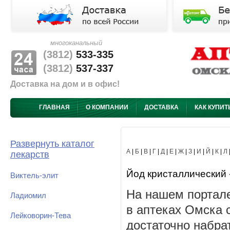
многоканальный
(3812)
533-335
(3812)
537-337
Доставка на дом и в офис!
ГЛАВНАЯ
О КОМПАНИИ
ДОСТАВКА
КАК КУПИТ
Развернуть каталог
А
|
Б
|
В
|
Г
|
Д
|
Е
|
Ж
|
З
|
И
|
Й
|
К
|
Л
лекарств
Йод кристаллический -
Виктель-элит
На нашем портале
Ладиомил
в аптеках Омска 
Лейковорин-Тева
достаточно набра