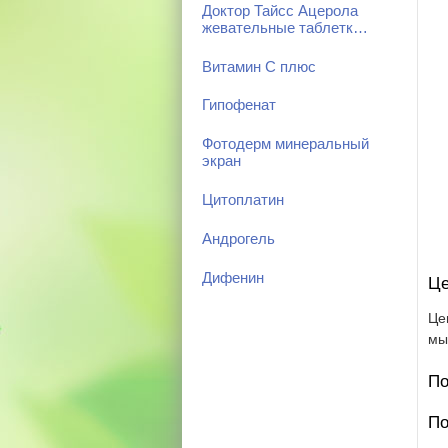
Доктор Тайсс Ацерола
жевательные таблетк…
Витамин С плюс
Гипофенат
Фотодерм минеральный
экран
Цитоплатин
Андрогель
Дифенин
Це
Це
мы
По
По