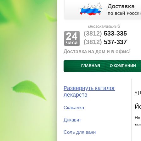
многоканальный
(3812)
533-335
(3812)
537-337
Доставка на дом и в офис!
ГЛАВНАЯ
О КОМПАНИИ
Развернуть каталог
А
|
лекарств
Йо
Скакалка
На
Днкавит
ле
Соль для ванн