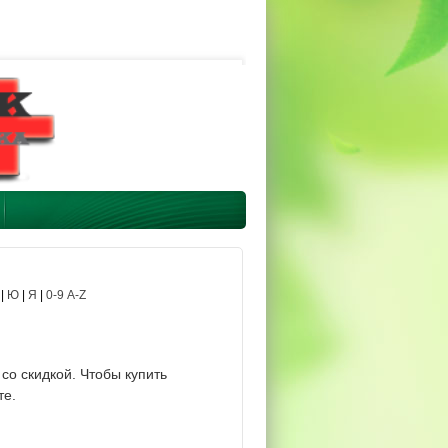
|
Ю
|
Я
|
0-9 A-Z
со скидкой. Чтобы купить
те.