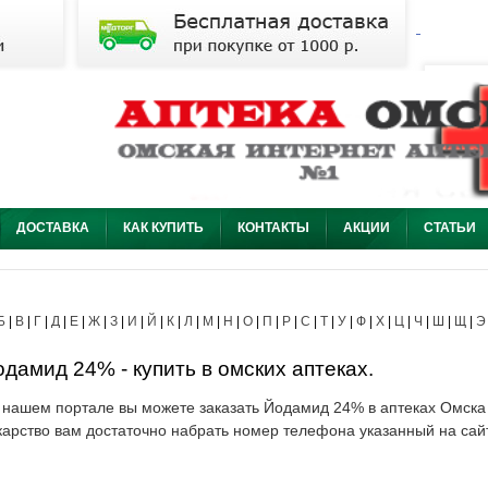
ДОСТАВКА
КАК КУПИТЬ
КОНТАКТЫ
АКЦИИ
СТАТЬИ
Б
|
В
|
Г
|
Д
|
Е
|
Ж
|
З
|
И
|
Й
|
К
|
Л
|
М
|
Н
|
О
|
П
|
Р
|
С
|
Т
|
У
|
Ф
|
Х
|
Ц
|
Ч
|
Ш
|
Щ
|
Э
дамид 24% - купить в омских аптеках.
 нашем портале вы можете заказать Йодамид 24% в аптеках Омска 
карство вам достаточно набрать номер телефона указанный на сай