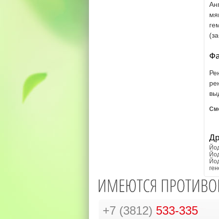
Ан
мя
ге
(з
Фа
Ре
ре
вы
См
Др
Йо
Йо
Йод
ген
+7 (3812)
533-335