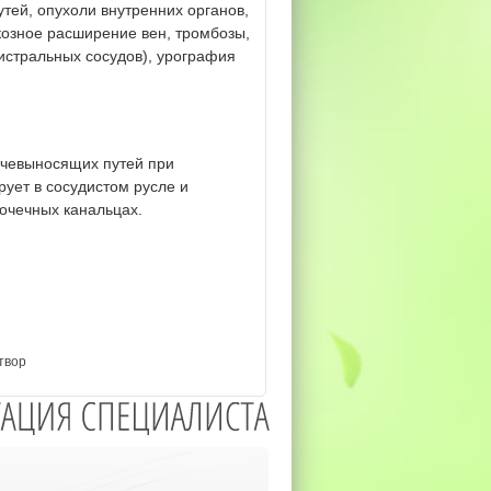
тей, опухоли внутренних органов,
козное расширение вен, тромбозы,
истральных сосудов), урография
очевыносящих путей при
ует в сосудистом русле и
очечных канальцах.
твор