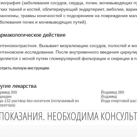
гиография (заболевания сосудов, сердца, почек, мочевыводящих пу
гких тканей и костей, облитерирующий эндартериит, эмболии, вари
мангиомы, травмы конечностей с подозрением на повреждение маг
аболевания почек и мочевыводящих путей).
рмакологическое действие
нтгеноконтрастное. Вызывает визуализацию сосудов, полостей и м
нтгеновском исследовании. После внутривенного введения циркулир
деляется с мочой путем гломерулярной фильтрации и секреции в п
отреть полную инструкцию
угие лекарства
дамид 300
Йодамид 380
дандин
Йодамид
а-132 раствор без носителя (получаемый из
Йода спиртовой рас
ератора)