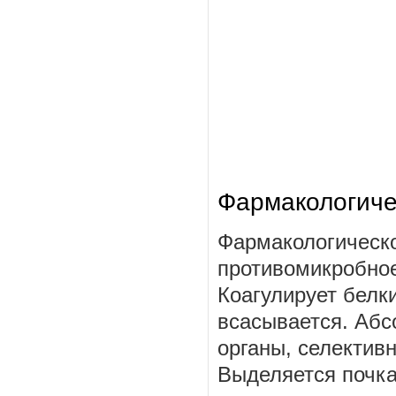
Фармакологиче
Фармакологическо
противомикробное
Коагулирует белк
всасывается. Абс
органы, селектив
Выделяется почка