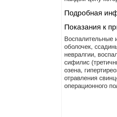
Подробная инф
Показания к п
Воспалительные и
оболочек, ссадин
невралгии, воспа
сифилис (третичн
озена, гипертирео
отравления свинц
операционного пол