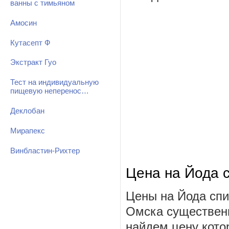
ванны с тимьяном
Амосин
Кутасепт Ф
Экстракт Гуо
Тест на индивидуальную
пищевую неперенос…
Деклобан
Мирапекс
Винбластин-Рихтер
Цена на Йода 
Цены на Йода спи
Омска существенн
найдем цену котор