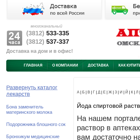
многоканальный
(3812)
533-335
(3812)
537-337
Доставка на дом и в офис!
ГЛАВНАЯ
О КОМПАНИИ
ДОСТАВКА
КАК КУПИТ
Развернуть каталог
А
|
Б
|
В
|
Г
|
Д
|
Е
|
Ж
|
З
|
И
|
Й
|
К
|
Л
лекарств
Йода спиртовой раство
Бона заменитель
материнского молока
На нашем портале
Подорожника блошного сок
раствор в аптека
вам достаточно н
Бронхикум медицинские