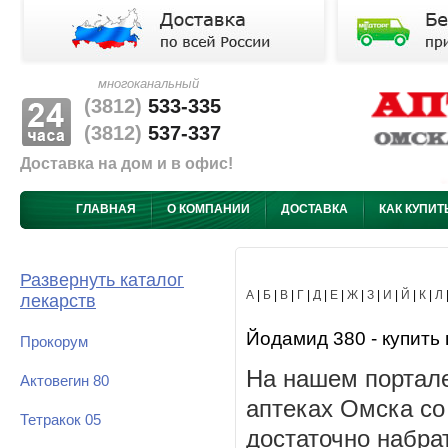
многоканальный
(3812)
533-335
(3812)
537-337
Доставка на дом и в офис!
ГЛАВНАЯ
О КОМПАНИИ
ДОСТАВКА
КАК КУПИТ
Развернуть каталог
А
|
Б
|
В
|
Г
|
Д
|
Е
|
Ж
|
З
|
И
|
Й
|
К
|
Л
лекарств
Йодамид 380 - купить 
Прокорум
На нашем портале
Актовегин 80
аптеках Омска со
Тетракок 05
достаточно набра