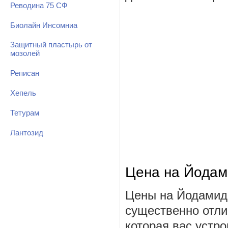
Реводина 75 СФ
Биолайн Инсомниа
Защитный пластырь от
мозолей
Реписан
Хепель
Тетурам
Лантозид
Цена на Йодам
Цены на Йодамид 
существенно отли
которая вас устро