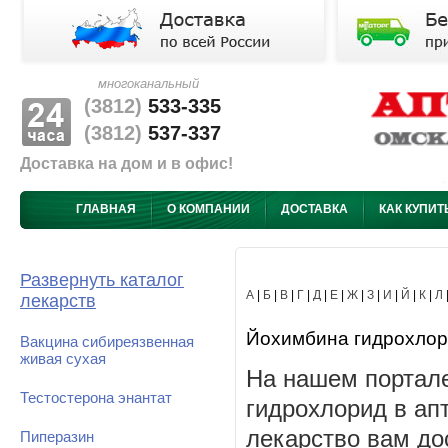
многоканальный
(3812)
533-335
(3812)
537-337
Доставка на дом и в офис!
ГЛАВНАЯ
О КОМПАНИИ
ДОСТАВКА
КАК КУПИТ
Развернуть каталог
А
|
Б
|
В
|
Г
|
Д
|
Е
|
Ж
|
З
|
И
|
Й
|
К
|
Л
лекарств
Йохимбина гидрохлорид
Вакцина сибиреязвенная
живая сухая
На нашем портал
Тестостерона энантат
гидрохлорид в ап
лекарство вам до
Пиперазин