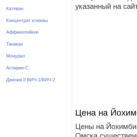
указанный на сай
Катеван
Концентрат клюквы
Аффинолейкин
Танакан
Монурал
Аспирин-С
Джения II ВИЧ-1/ВИЧ-2
Цена на Йохим
Цены на Йохимбин
Омска существенн