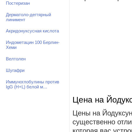
Постеризан
Дерматоло-дегтярный
линимент
Акридонуксусная кислота
Индометацин 100 Берлин-
Хеми
Велтолен
Шугафри
Иммуноглобулины против
IgG (H+L) белой м…
Цена на Йодук
Цены на Йодуксун
существенно отли
которая вас устро