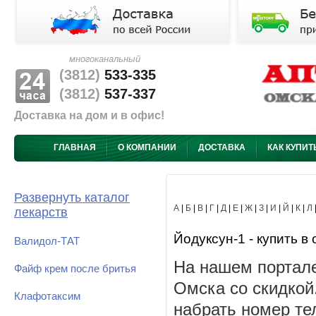
многоканальный
(3812)
533-335
(3812)
537-337
Доставка на дом и в офис!
ГЛАВНАЯ
О КОМПАНИИ
ДОСТАВКА
КАК КУПИТ
Развернуть каталог
А
|
Б
|
В
|
Г
|
Д
|
Е
|
Ж
|
З
|
И
|
Й
|
К
|
Л
лекарств
Йодуксун-1 - купить в 
Валидол-ТАТ
На нашем портале
Файф крем после бритья
Омска со скидкой
Клафотаксим
набрать номер те