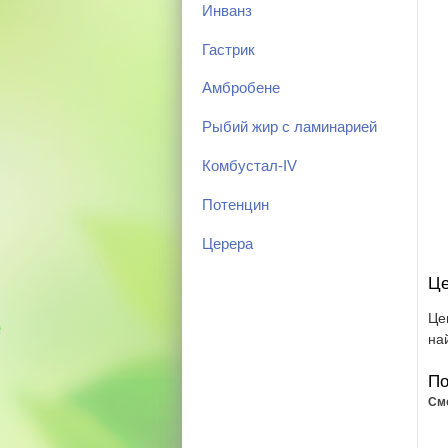
Инванз
Гастрик
Амбробене
Рыбий жир с ламинарией
Комбустал-IV
Потенцин
Церера
Це
Це
на
По
См