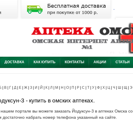
ДОСТАВКА
КАК КУПИТЬ
КОНТАКТЫ
АКЦИИ
СТАТЬИ
Б
|
В
|
Г
|
Д
|
Е
|
Ж
|
З
|
И
|
Й
|
К
|
Л
|
М
|
Н
|
О
|
П
|
Р
|
С
|
Т
|
У
|
Ф
|
Х
|
Ц
|
Ч
|
Ш
|
Щ
|
Э
дуксун-3 - купить в омских аптеках.
 нашем портале вы можете заказать Йодуксун-3 в аптеках Омска со 
м достаточно набрать номер телефона указанный на сайте.