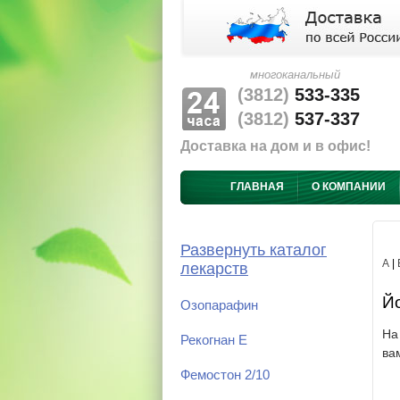
многоканальный
(3812)
533-335
(3812)
537-337
Доставка на дом и в офис!
ГЛАВНАЯ
О КОМПАНИИ
Развернуть каталог
А
|
лекарств
Йо
Озопарафин
На
Рекогнан Е
ва
Фемостон 2/10