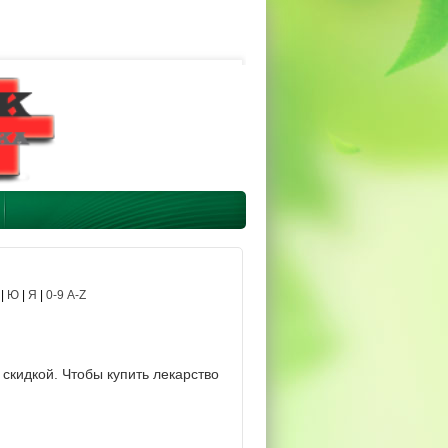
|
Ю
|
Я
|
0-9 A-Z
скидкой. Чтобы купить лекарство