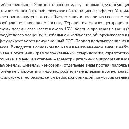
тибактериальное. Угнетает транспептидазу – фермент, участвующи
еточной стенки бактерий, оказывает бактерицидный эффект. Устойчи
сле приема внутрь натощак быстро и почти полностью всасываетс
зорбцию, не влияя на ее полноту. Терапевтическая концентрация в 
лками плазмы связывается около 15%. Хорошо проникает в ткани (ле
оходит через плаценту, в небольшом количестве обнаруживается в
ффундирует через неизмененный ГЭБ. Период полувыведения из пл
часов. Выводится в основном почками в неизмененном виде, в небо
тивен в отношении грамположительных (стафилококки, стрептококк
лочка) и в меньшей степени – грамотрицательных микроорганизмов (м
льмонеллы, шигеллы, нейссерии, отдельные виды протея, палочка
тогенные спирохеты и индолположительные штаммы протея, анаэро
афилококков, но разрушается цефалоспориназой грамотрицательн