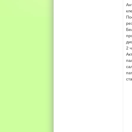
Ан
кл
По
ре
Бе
пр
ди
2 
Ак
па
са
па
ст