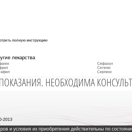
отреть полную инструкцию
угие лекарства
фаген
Сефазол
фрил
Сетегис
тафил
Серпенс
0-2013
ров и условия их приобретения действительны по состояни