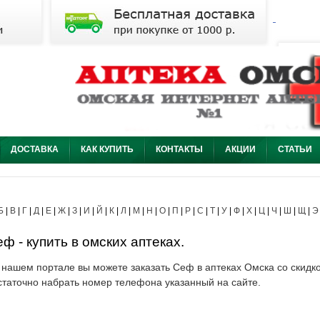
ДОСТАВКА
КАК КУПИТЬ
КОНТАКТЫ
АКЦИИ
СТАТЬИ
Б
|
В
|
Г
|
Д
|
Е
|
Ж
|
З
|
И
|
Й
|
К
|
Л
|
М
|
Н
|
О
|
П
|
Р
|
С
|
Т
|
У
|
Ф
|
Х
|
Ц
|
Ч
|
Ш
|
Щ
|
Э
ф - купить в омских аптеках.
 нашем портале вы можете заказать Сеф в аптеках Омска со скидко
статочно набрать номер телефона указанный на сайте.