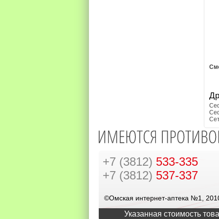
См
Др
Се
Се
Се
+7 (3812)
533-335
+7 (3812)
537-337
©Омская интернет-аптека №1, 201
Указанная стоимость това