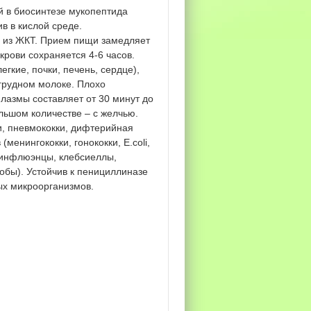
й в биосинтезе мукопептида
в в кислой среде.
я из ЖКТ. Прием пищи замедляет
крови сохраняется 4-6 часов.
гкие, почки, печень, сердце),
 грудном молоке. Плохо
азмы составляет от 30 минут до
льшом количестве – с желчью.
и, пневмококки, дифтерийная
енингококки, гонококки, E.coli,
 инфлюэнцы, клебсиеллы,
бы). Устойчив к пенициллиназе
ых микроорганизмов.