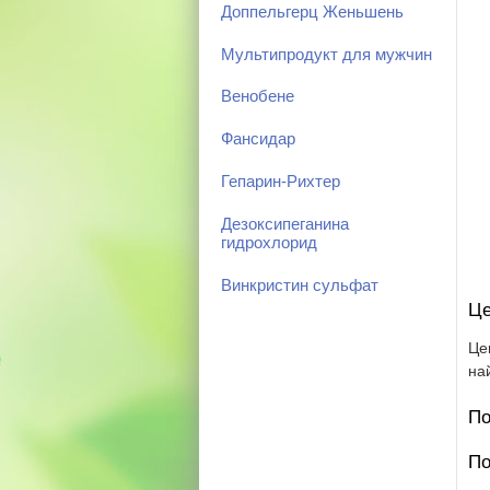
Доппельгерц Женьшень
Мультипродукт для мужчин
Венобене
Фансидар
Гепарин-Рихтер
Дезоксипеганина
гидрохлорид
Винкристин сульфат
Це
Це
на
По
По