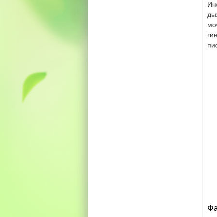
Ин
ды
мо
ги
пи
Фа