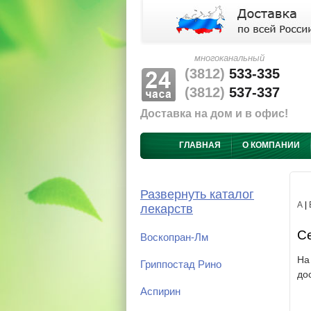
многоканальный
(3812)
533-335
(3812)
537-337
Доставка на дом и в офис!
ГЛАВНАЯ
О КОМПАНИИ
Развернуть каталог
А
|
лекарств
Се
Воскопран-Лм
На
Гриппостад Рино
до
Аспирин