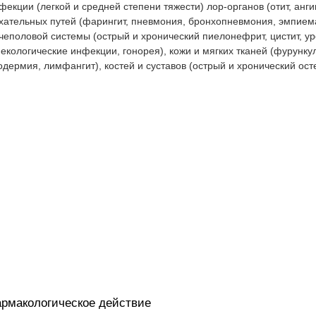
фекции (легкой и средней степени тяжести) лор-органов (отит, анги
хательных путей (фарингит, пневмония, бронхопневмония, эмпиема
чеполовой системы (острый и хронический пиелонефрит, цистит, уре
некологические инфекции, гонорея), кожи и мягких тканей (фурунку
одермия, лимфангит), костей и суставов (острый и хронический ост
рмакологическое действие