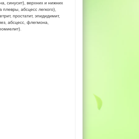
на, синусит), верхних и нижних
 плевры, абсцесс легкого),
трит, простатит, эпидидимит,
лез, абсцесс, флегмона,
еомиелит).