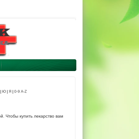
|
Ю
|
Я
|
0-9 A-Z
й. Чтобы купить лекарство вам