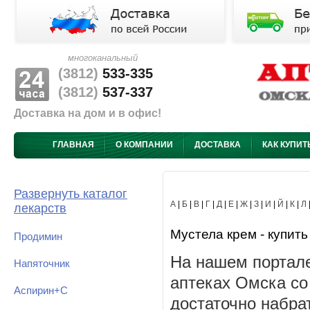
многоканальный
(3812)
533-335
(3812)
537-337
Доставка на дом и в офис!
ГЛАВНАЯ
О КОМПАНИИ
ДОСТАВКА
КАК КУПИТ
Развернуть каталог
А
|
Б
|
В
|
Г
|
Д
|
Е
|
Ж
|
З
|
И
|
Й
|
К
|
Л
лекарств
Мустела крем - купить
Продимин
На нашем портале
Напяточник
аптеках Омска со
Аспирин+С
достаточно набра