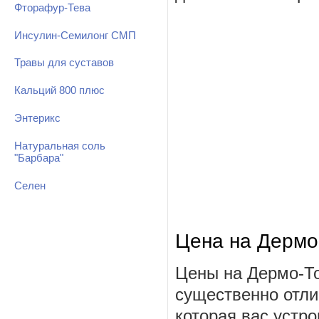
Фторафур-Тева
Инсулин-Семилонг СМП
Травы для суставов
Кальций 800 плюс
Энтерикс
Натуральная соль
"Барбара"
Селен
Цена на Дермо
Цены на Дермо-То
существенно отли
которая вас устро