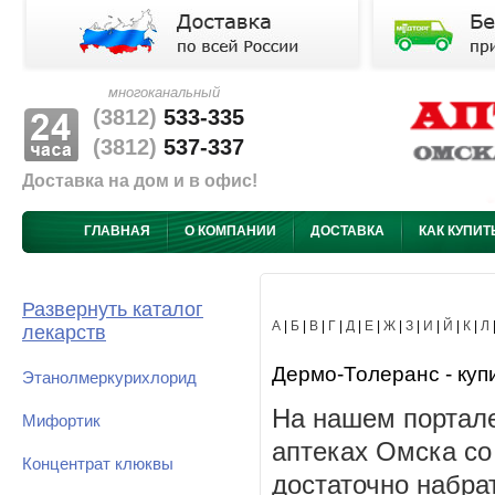
многоканальный
(3812)
533-335
(3812)
537-337
Доставка на дом и в офис!
ГЛАВНАЯ
О КОМПАНИИ
ДОСТАВКА
КАК КУПИТ
Развернуть каталог
А
|
Б
|
В
|
Г
|
Д
|
Е
|
Ж
|
З
|
И
|
Й
|
К
|
Л
лекарств
Дермо-Толеранс - купи
Этанолмеркурихлорид
На нашем портале
Мифортик
аптеках Омска со
Концентрат клюквы
достаточно набра