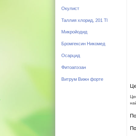
Окулист
Таллия хлорид, 201 Tl
Микройодид
Бромгексин Никомед
Осарцид
Фитоапэзан
Витрум Вижн форте
Це
Це
на
По
По