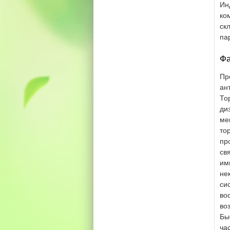
Ин
ко
ск
па
Фа
Пр
ан
То
ди
ме
то
пр
св
им
не
си
во
во
Бы
ча