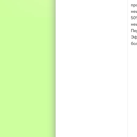
пр
не
50
не
Пе
Эф
бо