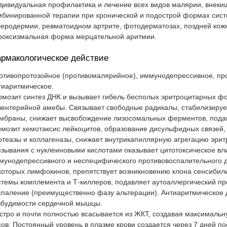
дивидуальная профилактика и лечение всех видов малярии, внекиш
мбинированной терапии при хронической и подострой формах сист
леродермии, ревматоидном артрите, фотодерматозах, поздней кож
роксизмальная форма мерцательной аритмии.
рмакологическое действие
отивопротозойное (противомалярийное), иммунодепрессивное, пр
тиаритмическое.
рмозит синтез ДНК и вызывает гибель бесполых эритроцитарных фо
зентерийной амебы. Связывает свободные радикалы, стабилизируе
мбраны, снижает высвобождение лизосомальных ферментов, подав
рмозит хемотаксис лейкоцитов, образование дисульфидных связей, 
отеазы и коллагеназы, снижает внутрикапиллярную агрегацию эритр
язывания с нуклеиновыми кислотами оказывает цитотоксическое вли
мунодепрессивного и неспецифического противовоспалительного 
которых лимфокинов, препятствует возникновению клона сенсибили
стемы комплемента и Т-киллеров, подавляет аутоаллергический п
спаление (преимущественно фазу альтерации). Антиаритмическое
збудимости сердечной мышцы.
стро и почти полностью всасывается из ЖКТ, создавая максимальн
сов. Постоянный уровень в плазме крови создается через 7 дней по