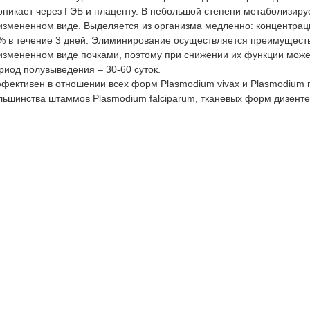
оникает через ГЭБ и плаценту. В небольшой степени метаболизируе
измененном виде. Выделяется из организма медленно: концентраци
% в течение 3 дней. Элиминирование осуществляется преимуществ
измененном виде почками, поэтому при снижении их функции может
риод полувыведения – 30-60 суток.
фективен в отношении всех форм Plasmodium vivax и Plasmodium 
льшинства штаммов Plasmodium falciparum, тканевых форм дизент