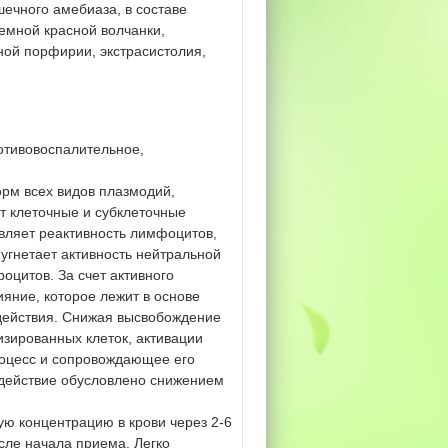
ечного амебиаза, в составе
емной красной волчанки,
ной порфирии, экстрасистолия,
отивовоспалительное,
рм всех видов плазмодий,
т клеточные и субклеточные
ляет реактивность лимфоцитов,
угнетает активность нейтральной
оцитов. За счет активного
яние, которое лежит в основе
действия. Снижая высвобождение
зированных клеток, активации
роцесс и сопровождающее его
 действие обусловлено снижением
ую концентрацию в крови через 2-6
сле начала приема. Легко