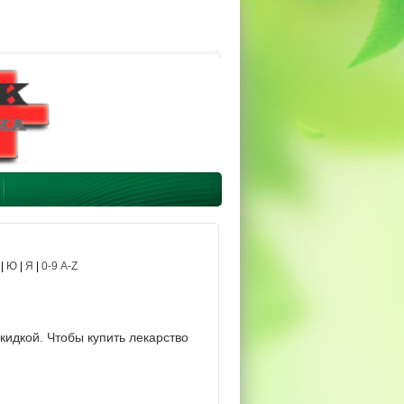
|
Ю
|
Я
|
0-9 A-Z
кидкой. Чтобы купить лекарство