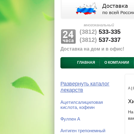
многоканальный
(3812)
533-335
(3812)
537-337
Доставка на дом и в офис!
ГЛАВНАЯ
О КОМПАНИИ
Развернуть каталог
А
|
лекарств
Хи
Ацетилсалициловая
кислота, кофеин
На
ва
Фулпен А
Антиген трепонемный