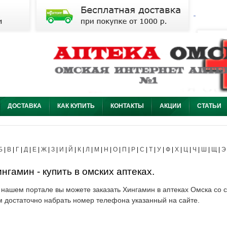
ДОСТАВКА
КАК КУПИТЬ
КОНТАКТЫ
АКЦИИ
СТАТЬИ
Б
|
В
|
Г
|
Д
|
Е
|
Ж
|
З
|
И
|
Й
|
К
|
Л
|
М
|
Н
|
О
|
П
|
Р
|
С
|
Т
|
У
|
Ф
|
Х
|
Ц
|
Ч
|
Ш
|
Щ
|
Э
нгамин - купить в омских аптеках.
 нашем портале вы можете заказать Хингамин в аптеках Омска со с
м достаточно набрать номер телефона указанный на сайте.