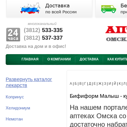
многоканальный
(3812)
533-335
(3812)
537-337
Доставка на дом и в офис!
ГЛАВНАЯ
О КОМПАНИИ
ДОСТАВКА
КАК КУПИТ
Развернуть каталог
А
|
Б
|
В
|
Г
|
Д
|
Е
|
Ж
|
З
|
И
|
Й
|
К
|
Л
лекарств
Бифиформ Малыш - куп
Копринус
На нашем портал
Хелидониум
аптеках Омска со
Немотан
достаточно набра