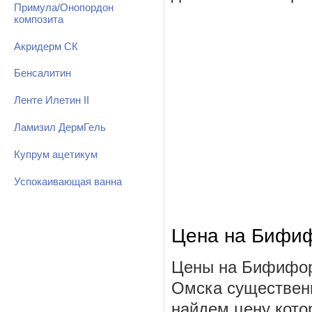
Примула/Онопордон
композита
Акридерм СК
Бенсалитин
Ленте Илетин II
Ламизил ДермГель
Купрум ацетикум
Успокаивающая ванна
Цена на Бифи
Цены на Бифифор
Омска существенн
найдем цену котор