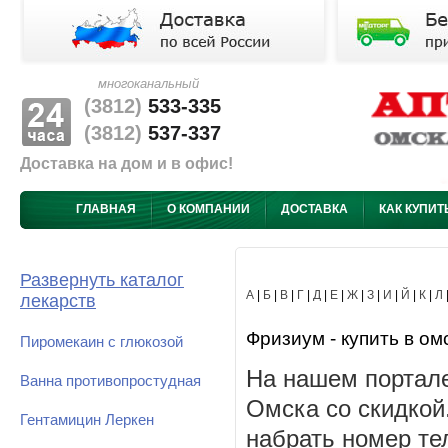
многоканальный
(3812)
533-335
(3812)
537-337
Доставка на дом и в офис!
ГЛАВНАЯ
О КОМПАНИИ
ДОСТАВКА
КАК КУПИТ
Развернуть каталог
А
|
Б
|
В
|
Г
|
Д
|
Е
|
Ж
|
З
|
И
|
Й
|
К
|
Л
лекарств
Фризиум - купить в ом
Пиромекаин с глюкозой
На нашем портале
Ванна противопростудная
Омска со скидкой
Гентамицин Леркен
набрать номер те