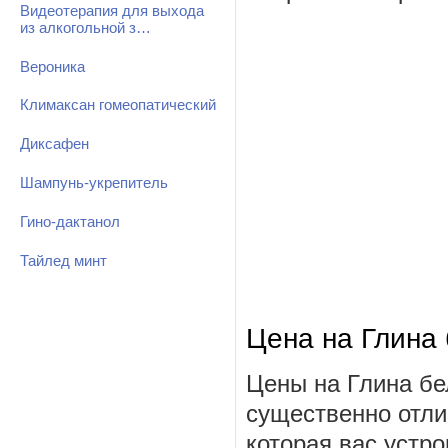
Видеотерапия для выхода
из алкогольной з…
Вероника
Климаксан гомеопатический
Диксафен
Шампунь-укрепитель
Гино-дактанол
Тайлед минт
Цена на Глина
Цены на Глина бе
существенно отли
которая вас устро