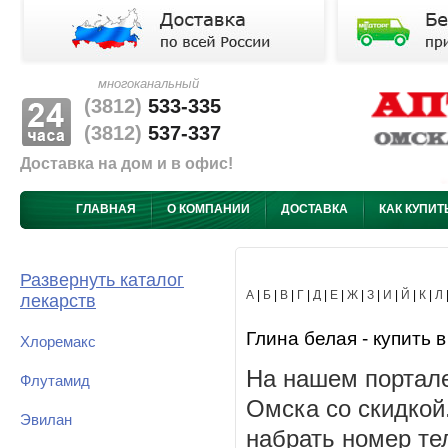
многоканальный
(3812)
533-335
(3812)
537-337
Доставка на дом и в офис!
ГЛАВНАЯ
О КОМПАНИИ
ДОСТАВКА
КАК КУПИТ
Развернуть каталог
А
|
Б
|
В
|
Г
|
Д
|
Е
|
Ж
|
З
|
И
|
Й
|
К
|
Л
лекарств
Глина белая - купить в
Хлоремакс
На нашем портале
Флутамид
Омска со скидкой
Эвилан
набрать номер те