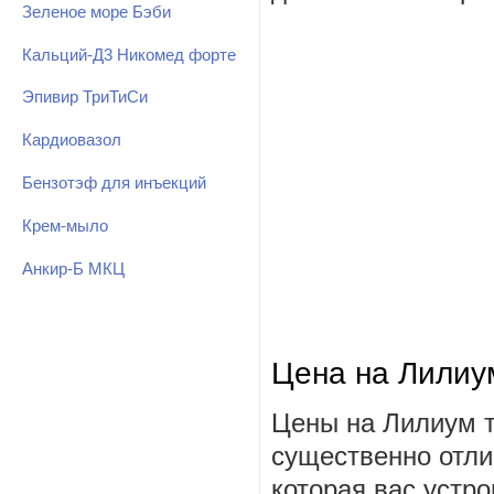
Зеленое море Бэби
Кальций-Д3 Никомед форте
Эпивир ТриТиСи
Кардиовазол
Бензотэф для инъекций
Крем-мыло
Анкир-Б МКЦ
Цена на Лилиу
Цены на Лилиум т
существенно отли
которая вас устро