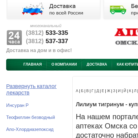
многоканальный
(3812)
533-335
(3812)
537-337
Доставка на дом и в офис!
ГЛАВНАЯ
О КОМПАНИИ
ДОСТАВКА
КАК КУПИТ
Развернуть каталог
А
|
Б
|
В
|
Г
|
Д
|
Е
|
Ж
|
З
|
И
|
Й
|
К
|
Л
лекарств
Лилиум тигринум - куп
Инсуран Р
На нашем портале
Теофиллин безводный
аптеках Омска со
Апо-Хлордиазепоксид
достаточно набра