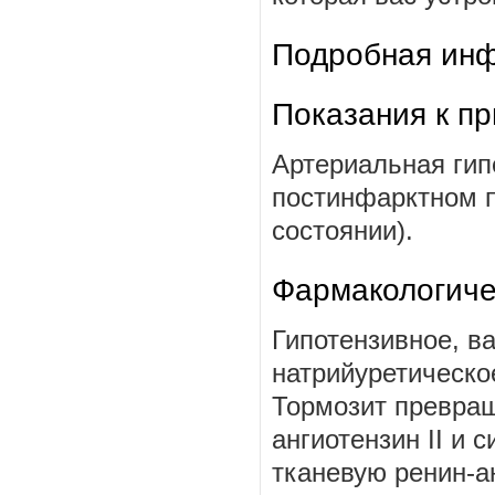
Подробная инф
Показания к п
Артериальная гип
постинфарктном п
состоянии).
Фармакологиче
Гипотензивное, в
натрийуретическо
Тормозит превращ
ангиотензин II и с
тканевую ренин-ан