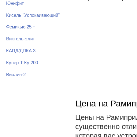
Юнифит
Кисель "Успокаивающий"
Фемикью 25 +
Виктель-элит
КАПД/ДПКА 3
Купер-Т Ку 200
Виолин-2
Цена на Рамип
Цены на Рамиприл
существенно отли
которая вас устро