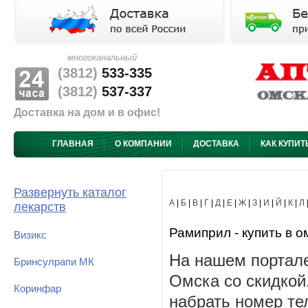
многоканальный
(3812)
533-335
(3812)
537-337
Доставка на дом и в офис!
ГЛАВНАЯ
О КОМПАНИИ
ДОСТАВКА
КАК КУПИТ
Развернуть каталог
А
|
Б
|
В
|
Г
|
Д
|
Е
|
Ж
|
З
|
И
|
Й
|
К
|
Л
лекарств
Рамиприл - купить в о
Визикс
На нашем портале
Бринсулрапи МК
Омска со скидкой
Коринфар
набрать номер те