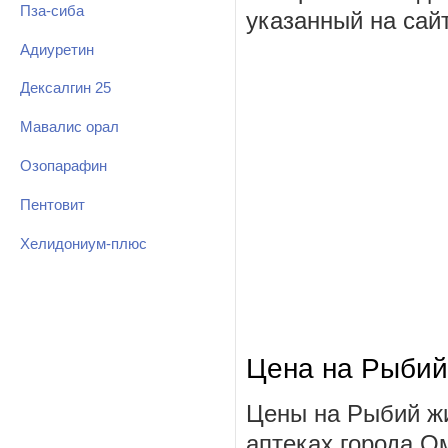
Пза-сиба
указанный на сай
Адиуретин
Дексалгин 25
Мавалис орал
Озопарафин
Пентовит
Хелидониум-плюс
Цена на Рыбий
Цены на Рыбий жи
аптеках города О