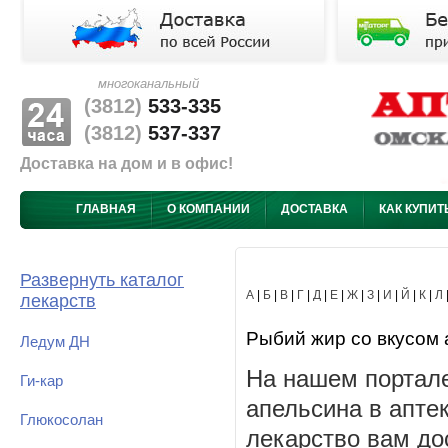
многоканальный
(3812)
533-335
(3812)
537-337
Доставка на дом и в офис!
ГЛАВНАЯ
О КОМПАНИИ
ДОСТАВКА
КАК КУПИТ
Развернуть каталог
А
|
Б
|
В
|
Г
|
Д
|
Е
|
Ж
|
З
|
И
|
Й
|
К
|
Л
лекарств
Рыбий жир со вкусом а
Ледум ДН
На нашем портале
Ги-кар
апельсина в апте
Глюкосолан
лекарство вам до