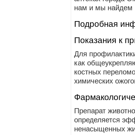
нам и мы найдем ц
Подробная инф
Показания к п
Для профилактики
как общеукрепляю
костных переломо
химических ожого
Фармакологиче
Препарат животно
определяется эфф
ненасыщенных жир