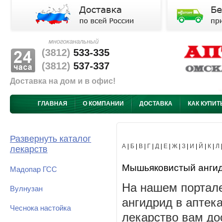
многоканальный
(3812)
533-335
(3812)
537-337
Доставка на дом и в офис!
ГЛАВНАЯ
О КОМПАНИИ
ДОСТАВКА
КАК КУПИТ
Развернуть каталог
А
|
Б
|
В
|
Г
|
Д
|
Е
|
Ж
|
З
|
И
|
Й
|
К
|
Л
лекарств
Мышьяковистый ангидр
Мадопар ГСС
На нашем портал
Вулнузан
ангидрид в аптек
Чеснока настойка
лекарство вам до