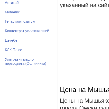
Антитаб
указанный на сай
Мовалис
Гепар композитум
Концентрат увлажняющий
Цетебе
КЛК Плюс
Ультравит масло
первоцвета (Ослинника)
Цена на Мышья
Цены на Мышьяко
города Омска сущ